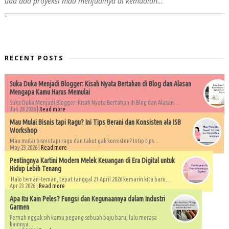
uda ada proyeksi mau menjualnya di kemudian…”
`
RECENT POSTS
Suka Duka Menjadi Blogger: Kisah Nyata Bertahan di Blog dan Alasan
Mengapa Kamu Harus Memulai
Suka Duka Menjadi Blogger: Kisah Nyata Bertahan di Blog dan Alasan...
Jun 28 2026 |
Read more
Mau Mulai Bisnis tapi Ragu? Ini Tips Berani dan Konsisten ala ISB
Workshop
Mau mulai bisnis tapi ragu dan takut gak konsisten? Intip tips...
May 23 2026 |
Read more
Pentingnya Kartini Modern Melek Keuangan di Era Digital untuk
Hidup Lebih Tenang
Halo teman-teman, tepat tanggal 21 April 2026 kemarin kita baru...
Apr 23 2026 |
Read more
Apa Itu Kain Peles? Fungsi dan Kegunaannya dalam Industri
Garmen
Pernah nggak sih kamu pegang sebuah baju baru, lalu merasa
kainnya...