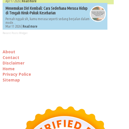
Apr 17 2026 |
Read more
Menemukan Diri Kembali: Cara Sederhana Merasa Hidup
di Tengah Hiruk-Pukuk Keseharian
Pernah nggak sih, kamu merasa seperti sedang berjalan dalam
mode...
Mar 11 2026 |
Read more
Recent Posts Widget
About
Contact
Disclaimer
Home
Privacy Police
Sitemap