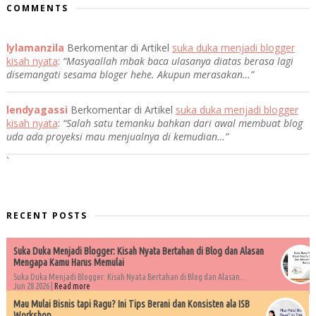
COMMENTS
lylamanzila
Berkomentar di Artikel
suka duka menjadi blogger
kisah nyata
:
“Masyaallah mbak baca ulasanya diatas berasa lagi
disemangati sesama bloger hehe. Akupun merasakan…”
lendyagassi
Berkomentar di Artikel
suka duka menjadi blogger
kisah nyata
:
“Salah satu temanku bahkan dari awal membuat blog
uda ada proyeksi mau menjualnya di kemudian…”
`
RECENT POSTS
Suka Duka Menjadi Blogger: Kisah Nyata Bertahan di Blog dan Alasan
Mengapa Kamu Harus Memulai
Suka Duka Menjadi Blogger: Kisah Nyata Bertahan di Blog dan Alasan...
Jun 28 2026 |
Read more
Mau Mulai Bisnis tapi Ragu? Ini Tips Berani dan Konsisten ala ISB
Workshop