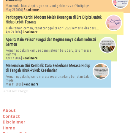
Mau mulai bisnis tapi ragu dan takut gak konsisten? Intip tips...
May 23 2026 |
Read more
Pentingnya Kartini Modern Melek Keuangan di Era Digital untuk
Hidup Lebih Tenang
Halo teman-teman, tepat tanggal 21 April 2026 kemarin kita baru...
Apr 23 2026 |
Read more
Apa Itu Kain Peles? Fungsi dan Kegunaannya dalam Industri
Garmen
Pernah nggak sih kamu pegang sebuah baju baru, lalu merasa
kainnya...
Apr 17 2026 |
Read more
Menemukan Diri Kembali: Cara Sederhana Merasa Hidup
di Tengah Hiruk-Pukuk Keseharian
Pernah nggak sih, kamu merasa seperti sedang berjalan dalam
mode...
Mar 11 2026 |
Read more
Recent Posts Widget
About
Contact
Disclaimer
Home