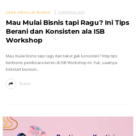
CARA MEMULAI BISNIS
3 MONTHS AGO
Mau Mulai Bisnis tapi Ragu? Ini Tips
Berani dan Konsisten ala ISB
Workshop
Mau mulai bisnis tapi ragu dan takut gak konsisten? Intip tips
berbisnis pembicara keren di ISB Workshop ini. Yuk, saatnya
kickstart bisnism...
Shares