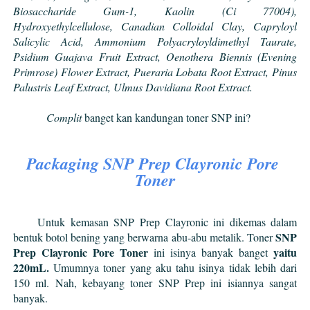
Biosaccharide Gum-1, Kaolin (Ci 77004), 
Hydroxyethylcellulose, Canadian Colloidal Clay, Capryloyl 
Salicylic Acid, Ammonium Polyacryloyldimethyl Taurate, 
Psidium Guajava Fruit Extract, Oenothera Biennis (Evening 
Primrose) Flower Extract, Pueraria Lobata Root Extract, Pinus 
Palustris Leaf Extract, Ulmus Davidiana Root Extract.
Complit 
banget
kan kandungan toner SNP ini?
Packaging SNP Prep Clayronic Pore 
Toner
Untuk kemasan SNP Prep Clayronic ini dikemas dalam 
SNP 
bentuk botol bening yang berwarna abu-abu metalik. Toner 
Prep Clayronic Pore Toner
 yaitu 
 ini isinya banyak banget
220mL. 
Umumnya toner yang aku tahu isinya tidak lebih dari 
150 ml. Nah, kebayang toner SNP Prep ini isiannya sangat 
banyak. 