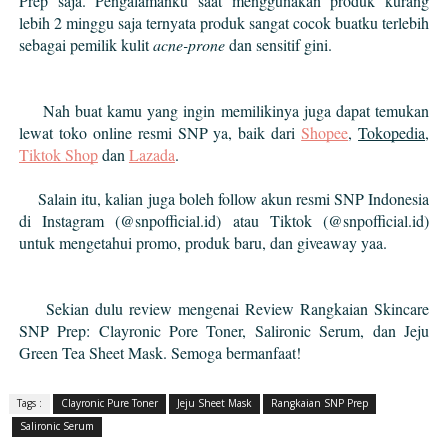
Prep saja. Pengalamanku saat menggunakan produk kurang 
lebih 2 minggu saja ternyata produk sangat cocok buatku terlebih 
sebagai pemilik kulit 
acne-prone 
dan sensitif gini. 
Nah buat kamu yang ingin memilikinya juga dapat temukan 
lewat toko online resmi SNP ya, baik dari 
Shopee
, 
Tokopedia
, 
Tiktok Shop
 dan 
Lazada
.
Salain itu, kalian juga boleh follow akun resmi SNP Indonesia 
di Instagram (@snpofficial.id) atau Tiktok (@snpofficial.id) 
untuk mengetahui promo, produk baru, dan giveaway yaa.
Sekian dulu review mengenai Review Rangkaian Skincare 
SNP Prep: Clayronic Pore Toner, Salironic Serum, dan Jeju 
Green Tea Sheet Mask. Semoga bermanfaat!
Tags :
Clayronic Pure Toner
Jeju Sheet Mask
Rangkaian SNP Prep
Salironic Serum