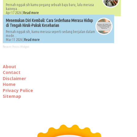
Pernah nggak sih kamu pegang sebuah baju baru, lalu merasa
kainnya...
Apr 17 2026 |
Read more
Menemukan Diri Kembali: Cara Sederhana Merasa Hidup
di Tengah Hiruk-Pukuk Keseharian
Pernah nggak sih, kamu merasa seperti sedang berjalan dalam
mode...
Mar 11 2026 |
Read more
Recent Posts Widget
About
Contact
Disclaimer
Home
Privacy Police
Sitemap