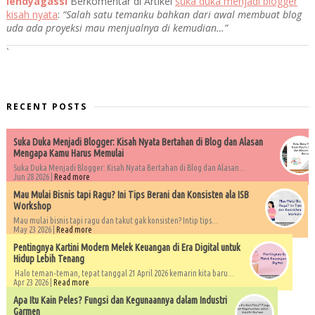
lendyagassi
Berkomentar di Artikel
suka duka menjadi blogger
kisah nyata
:
“Salah satu temanku bahkan dari awal membuat blog
uda ada proyeksi mau menjualnya di kemudian…”
`
RECENT POSTS
Suka Duka Menjadi Blogger: Kisah Nyata Bertahan di Blog dan Alasan
Mengapa Kamu Harus Memulai
Suka Duka Menjadi Blogger: Kisah Nyata Bertahan di Blog dan Alasan...
Jun 28 2026 |
Read more
Mau Mulai Bisnis tapi Ragu? Ini Tips Berani dan Konsisten ala ISB
Workshop
Mau mulai bisnis tapi ragu dan takut gak konsisten? Intip tips...
May 23 2026 |
Read more
Pentingnya Kartini Modern Melek Keuangan di Era Digital untuk
Hidup Lebih Tenang
Halo teman-teman, tepat tanggal 21 April 2026 kemarin kita baru...
Apr 23 2026 |
Read more
Apa Itu Kain Peles? Fungsi dan Kegunaannya dalam Industri
Garmen