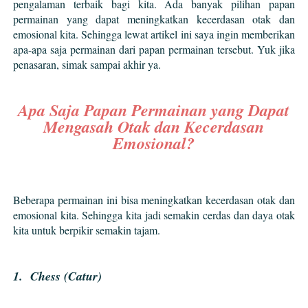
pengalaman terbaik bagi kita. Ada banyak pilihan papan
permainan yang dapat meningkatkan kecerdasan otak dan
emosional kita. Sehingga lewat artikel ini saya ingin memberikan
apa-apa saja permainan dari papan permainan tersebut. Yuk jika
penasaran, simak sampai akhir ya.
Apa Saja Papan Permainan yang Dapat
Mengasah Otak dan Kecerdasan
Emosional?
Beberapa permainan ini bisa meningkatkan kecerdasan otak dan
emosional kita. Sehingga kita jadi semakin cerdas dan daya otak
kita untuk berpikir semakin tajam.
1. Chess (Catur)