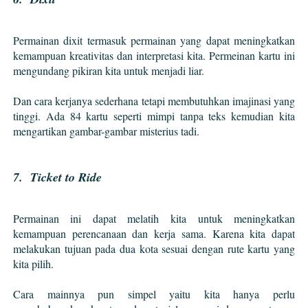
Permainan dixit termasuk permainan yang dapat meningkatkan
kemampuan kreativitas dan interpretasi kita. Permeinan kartu ini
mengundang pikiran kita untuk menjadi liar.
Dan cara kerjanya sederhana tetapi membutuhkan imajinasi yang
tinggi. Ada 84 kartu seperti mimpi tanpa teks kemudian kita
mengartikan gambar-gambar misterius tadi.
7. Ticket to Ride
Permainan ini dapat melatih kita untuk meningkatkan
kemampuan perencanaan dan kerja sama. Karena kita dapat
melakukan tujuan pada dua kota sesuai dengan rute kartu yang
kita pilih.
Cara mainnya pun simpel yaitu kita hanya perlu