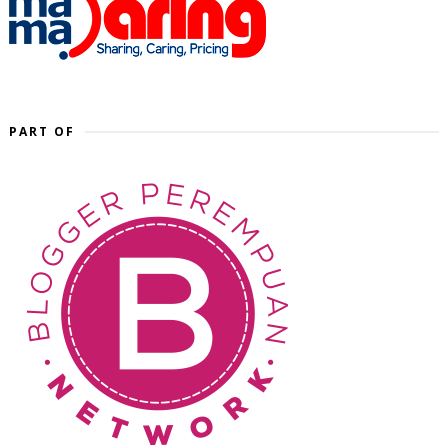
PART OF