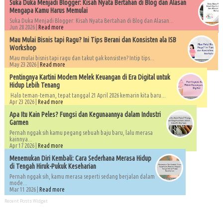
Suka Duka Menjadi Blogger: Kisah Nyata Bertahan di Blog dan Alasan
Mengapa Kamu Harus Memulai
Suka Duka Menjadi Blogger: Kisah Nyata Bertahan di Blog dan Alasan...
Jun 28 2026 |
Read more
Mau Mulai Bisnis tapi Ragu? Ini Tips Berani dan Konsisten ala ISB
Workshop
Mau mulai bisnis tapi ragu dan takut gak konsisten? Intip tips...
May 23 2026 |
Read more
Pentingnya Kartini Modern Melek Keuangan di Era Digital untuk
Hidup Lebih Tenang
Halo teman-teman, tepat tanggal 21 April 2026 kemarin kita baru...
Apr 23 2026 |
Read more
Apa Itu Kain Peles? Fungsi dan Kegunaannya dalam Industri
Garmen
Pernah nggak sih kamu pegang sebuah baju baru, lalu merasa
kainnya...
Apr 17 2026 |
Read more
Menemukan Diri Kembali: Cara Sederhana Merasa Hidup
di Tengah Hiruk-Pukuk Keseharian
Pernah nggak sih, kamu merasa seperti sedang berjalan dalam
mode...
Mar 11 2026 |
Read more
Recent Posts Widget