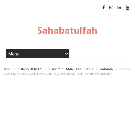
Sahabatulfah
HOME
FUNGSI JERSEY
JERSEY
MANFAAT JERSEY
PAKAIAN
JERSEY
LEBIH DARI SEKADAR PAKAIAN, INILAH FUNGSI DAN MANFAAT JERSEY