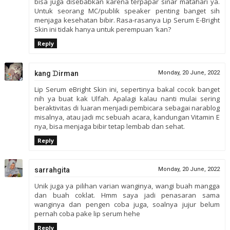
bisa juga disebabkan karena terpapar sinar matahari ya.
Untuk seorang MC/publik speaker penting banget sih
menjaga kesehatan bibir. Rasa-rasanya Lip Serum E-Bright
Skin ini tidak hanya untuk perempuan 'kan?
Reply
kang ᗪirman
Monday, 20 June, 2022
Lip Serum eBright Skin ini, sepertinya bakal cocok banget
nih ya buat kak Ulfah. Apalagi kalau nanti mulai sering
beraktivitas di luaran menjadi pembicara sebagai narablog
misalnya, atau jadi mc sebuah acara, kandungan Vitamin E
nya, bisa menjaga bibir tetap lembab dan sehat.
Reply
sarrahgita
Monday, 20 June, 2022
Unik juga ya pilihan varian wanginya, wangi buah mangga
dan buah coklat. Hmm saya jadi penasaran sama
wanginya dan pengen coba juga, soalnya jujur belum
pernah coba pake lip serum hehe
Reply