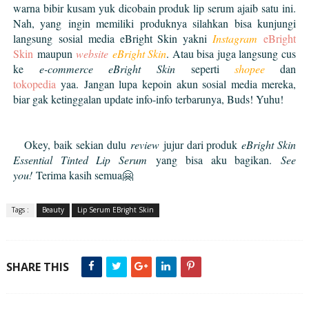
warna bibir kusam yuk dicobain produk lip serum ajaib satu ini.
Nah, yang
ingin memiliki
produk
nya silahkan bisa kunjungi
langsung
sosial media eBright Skin yakni
Instagram
eBright
Skin
maupun
website
eBright Skin
. Atau bisa juga langsung cus
ke
e-commerce eBright Skin
seperti
shopee
dan
tokopedia
yaa.
Jangan lupa kepoin akun sosial media mereka,
biar gak ketinggalan update info-info terbarunya, Buds! Yuhu
!
Okey, baik sekian dulu
review
jujur dari produk
eBright Skin
Essential Tinted Lip Serum
yang bisa aku bagikan.
See
you!
Terima kasih semua🤗
Tags :
Beauty
Lip Serum EBright Skin
SHARE THIS