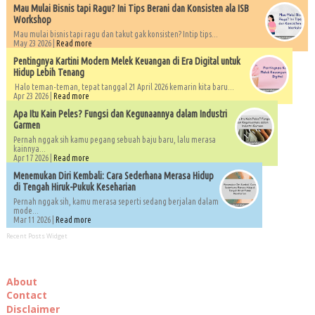
Mau Mulai Bisnis tapi Ragu? Ini Tips Berani dan Konsisten ala ISB
Workshop
Mau mulai bisnis tapi ragu dan takut gak konsisten? Intip tips...
May 23 2026 |
Read more
Pentingnya Kartini Modern Melek Keuangan di Era Digital untuk
Hidup Lebih Tenang
Halo teman-teman, tepat tanggal 21 April 2026 kemarin kita baru...
Apr 23 2026 |
Read more
Apa Itu Kain Peles? Fungsi dan Kegunaannya dalam Industri
Garmen
Pernah nggak sih kamu pegang sebuah baju baru, lalu merasa
kainnya...
Apr 17 2026 |
Read more
Menemukan Diri Kembali: Cara Sederhana Merasa Hidup
di Tengah Hiruk-Pukuk Keseharian
Pernah nggak sih, kamu merasa seperti sedang berjalan dalam
mode...
Mar 11 2026 |
Read more
Recent Posts Widget
About
Contact
Disclaimer