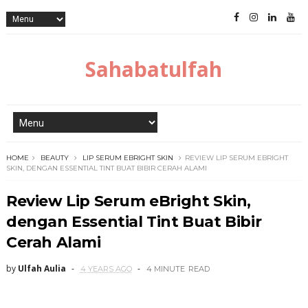
Sahabatulfah
HOME
BEAUTY
LIP SERUM EBRIGHT SKIN
REVIEW LIP SERUM EBRIGHT
SKIN, DENGAN ESSENTIAL TINT BUAT BIBIR CERAH ALAMI
Review Lip Serum eBright Skin,
dengan Essential Tint Buat Bibir
Cerah Alami
by
Ulfah Aulia
4 YEARS AGO
4 MINUTE
READ