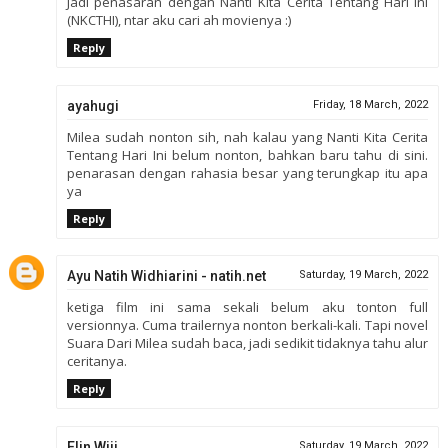
Jadi penasaran dengan Nanti Kita Cerita Tentang Hari Ini
(NKCTHI), ntar aku cari ah movienya :)
Reply
ayahugi
Friday, 18 March, 2022
Milea sudah nonton sih, nah kalau yang Nanti Kita Cerita
Tentang Hari Ini belum nonton, bahkan baru tahu di sini.
penarasan dengan rahasia besar yang terungkap itu apa
ya
Reply
Ayu Natih Widhiarini - natih.net
Saturday, 19 March, 2022
ketiga film ini sama sekali belum aku tonton full
versionnya. Cuma trailernya nonton berkali-kali. Tapi novel
Suara Dari Milea sudah baca, jadi sedikit tidaknya tahu alur
ceritanya.
Reply
Elin Wiji
Saturday, 19 March, 2022