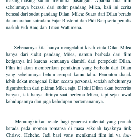
masing-masing sudah memiliki pasangan. Apabila dua film
sebelumnya berasal dari sudut pandang Milea, kali ini cerita
berasal dari sudut pandang Dilan. Milea: Suara dari Dilan berada
dalam arahan sutradara Fajar Bustomi dan Pidi Baiq serta penulis
naskah Pidi Baiq dan Titien Wattimena.
Sebenarnya kita hanya mengetahui kisah cinta Dilan-Milea
hanya dari sudut pandang Milea, namun berbeda dari film
ketiganya ini karena semuanya diambil dari perspektif Dilan.
Film ini akan memberikan pemikiran yang berbeda dari Dilan
yang sebelumnya belum sempat kamu tahu. Penonton diajak
lebih dekat mengenal Dilan secara personal, setelah sebelumnya
digambarkan dari pikiran Milea saja. Di sini Dilan akan bercerita
banyak, tak hanya dirinya saat bertemu Milea, tapi sejak awal
kehidupannya dan juga kehidupan pertemanannya.
Memungkinkan relate bagi generasi milenial yang pernah
berada pada momen romansa di masa sekolah layaknya lirik
Chrisye. Hehehe. Jadi bagi yang menikmati film ini ya
fair-