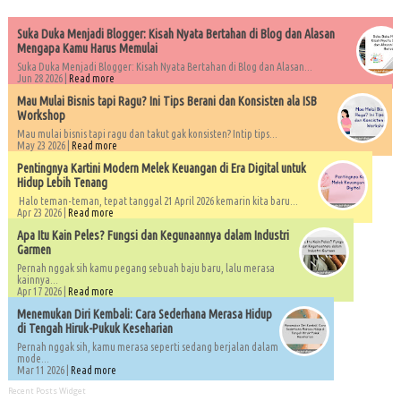
Suka Duka Menjadi Blogger: Kisah Nyata Bertahan di Blog dan Alasan
Mengapa Kamu Harus Memulai
Suka Duka Menjadi Blogger: Kisah Nyata Bertahan di Blog dan Alasan...
Jun 28 2026 |
Read more
Mau Mulai Bisnis tapi Ragu? Ini Tips Berani dan Konsisten ala ISB
Workshop
Mau mulai bisnis tapi ragu dan takut gak konsisten? Intip tips...
May 23 2026 |
Read more
Pentingnya Kartini Modern Melek Keuangan di Era Digital untuk
Hidup Lebih Tenang
Halo teman-teman, tepat tanggal 21 April 2026 kemarin kita baru...
Apr 23 2026 |
Read more
Apa Itu Kain Peles? Fungsi dan Kegunaannya dalam Industri
Garmen
Pernah nggak sih kamu pegang sebuah baju baru, lalu merasa
kainnya...
Apr 17 2026 |
Read more
Menemukan Diri Kembali: Cara Sederhana Merasa Hidup
di Tengah Hiruk-Pukuk Keseharian
Pernah nggak sih, kamu merasa seperti sedang berjalan dalam
mode...
Mar 11 2026 |
Read more
Recent Posts Widget