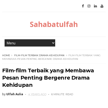
Sahabatulfah
HOME
FILM-FILM TERBAIK DRAMA KEHIDUPAN
FILM-FILM TERBAIK YANG
MEMBAWA PESAN PENTING BERGENRE DRAMA KEHIDUPAN
Film-film Terbaik yang Membawa
Pesan Penting Bergenre Drama
Kehidupan
by
Ulfah Aulia
4 YEARS AGO
6 MINUTE
READ