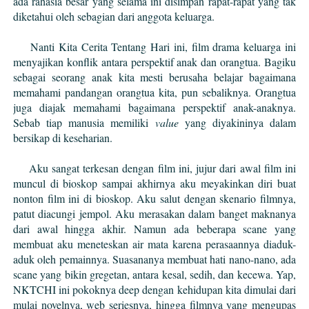
ada rahasia besar yang selama ini disimpan rapat-rapat yang tak
diketahui oleh sebagian dari anggota keluarga.
Nanti Kita Cerita Tentang Hari ini, film drama keluarga ini
menyajikan konflik antara perspektif anak dan orangtua. Bagiku
sebagai seorang anak kita mesti berusaha belajar bagaimana
memahami pandangan orangtua kita, pun sebaliknya. Orangtua
juga diajak memahami bagaimana perspektif anak-anaknya.
Sebab tiap manusia memiliki
value
yang diyakininya dalam
bersikap di keseharian.
Aku sangat terkesan dengan film ini, jujur dari awal film ini
muncul di bioskop sampai akhirnya aku meyakinkan diri buat
nonton film ini di bioskop. Aku salut dengan skenario filmnya,
patut diacungi jempol. Aku merasakan dalam banget maknanya
dari awal hingga akhir. Namun ada beberapa scane yang
membuat aku meneteskan air mata karena perasaannya diaduk-
aduk oleh pemainnya. Suasananya membuat hati nano-nano, ada
scane yang bikin gregetan, antara kesal, sedih, dan kecewa. Yap,
NKTCHI ini pokoknya deep dengan kehidupan kita dimulai dari
mulai novelnya, web seriesnya, hingga filmnya yang mengupas