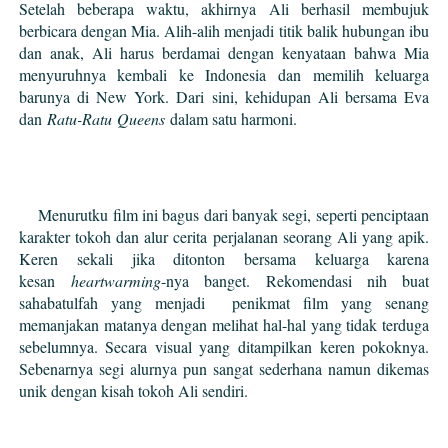
Setelah beberapa waktu, akhirnya Ali berhasil membujuk
berbicara dengan Mia. Alih-alih menjadi titik balik hubungan ibu
dan anak, Ali harus berdamai dengan kenyataan bahwa Mia
menyuruhnya kembali ke Indonesia dan memilih keluarga
barunya di New York. Dari sini, kehidupan Ali bersama Eva
dan
R
atu-
R
atu
Q
ueens
dalam satu harmoni.
Menurutku film ini b
agus dari banyak segi, seperti penciptaan
karakter tokoh dan alur cerita perjalanan seorang Ali yang apik.
Keren
sekali jika ditonton bersama keluarga karena
kesan
heartwarming
-nya banget. Rekomendasi nih buat
sahabatulfah yang menjadi penikmat film yang senang
memanjakan matanya dengan melihat hal-hal yang tidak terduga
sebelumnya. Secara visual yang ditampilkan keren pokoknya.
Sebenarnya segi alurnya pun sangat sederhana namun dikemas
unik dengan kisah tokoh Ali sendiri.