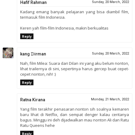
Hafif Rahman
Sunday, 20 March, 2022
Kadang emang banyak pelajaran yang bisa diambil film,
termasuk film Indonesia.
Keren yah film-film Indonesia, makin berkualitas
Reply
kang ᗪirman
Sunday, 20 March, 2022
Nah, film Milea: Suara dari Dilan ini yang aku belum nonton,
lihat trailernya di sini, sepertinya harus gercep buat cepet-
cepet nonton, nih! :)
Reply
Ratna Kirana
Monday, 21 March, 2022
Yang film terakhir penasaran nonton sih soalnya kemaren
baru lihat di Netflix, dan sempat denger kalau ceritanya
bagus. Minggu ini deh dijadwalkan mau nonton Ali dan Ratu
Ratu Queens hehe
Reply