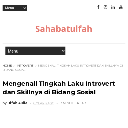
Sahabatulfah
HOME
INTROVERT
MENGENALI TINGKAH LAKU INTROVERT DAN SKILLNYA DI
BIDANG SOSIAL
Mengenali Tingkah Laku Introvert
dan Skillnya di Bidang Sosial
by
Ulfah Aulia
6 YEARS AGO
3 MINUTE
READ