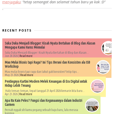
menjagaku
:
“tetap semangat dan selamat tahun baru ya kak :D”
`
RECENT POSTS
Suka Duka Menjadi Blogger: Kisah Nyata Bertahan di Blog dan Alasan
Mengapa Kamu Harus Memulai
Suka Duka Menjadi Blogger: Kisah Nyata Bertahan di Blog dan Alasan...
Jun 28 2026 |
Read more
Mau Mulai Bisnis tapi Ragu? Ini Tips Berani dan Konsisten ala ISB
Workshop
Mau mulai bisnis tapi ragu dan takut gak konsisten? Intip tips...
May 23 2026 |
Read more
Pentingnya Kartini Modern Melek Keuangan di Era Digital untuk
Hidup Lebih Tenang
Halo teman-teman, tepat tanggal 21 April 2026 kemarin kita baru...
Apr 23 2026 |
Read more
Apa Itu Kain Peles? Fungsi dan Kegunaannya dalam Industri
Garmen
Pernah nggak sih kamu pegang sebuah baju baru, lalu merasa
kainnya...