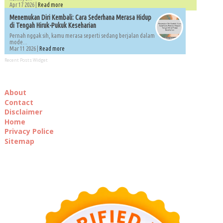
Apr 17 2026 |
Read more
Menemukan Diri Kembali: Cara Sederhana Merasa Hidup
di Tengah Hiruk-Pukuk Keseharian
Pernah nggak sih, kamu merasa seperti sedang berjalan dalam
mode...
Mar 11 2026 |
Read more
Recent Posts Widget
About
Contact
Disclaimer
Home
Privacy Police
Sitemap